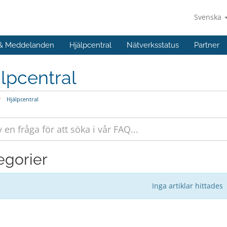
Svenska
 & Meddelanden
Hjälpcentral
Nätverksstatus
Partner
lpcentral
Hjälpcentral
egorier
Inga artiklar hittades