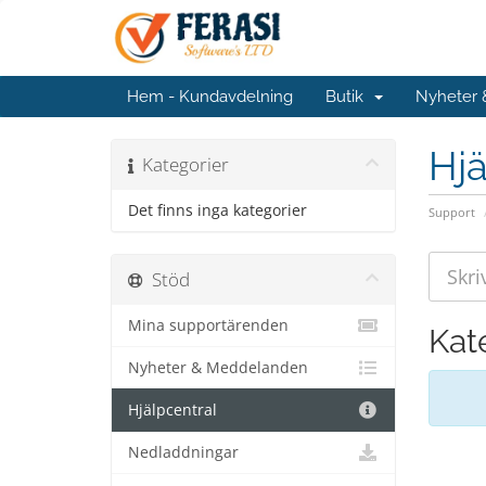
Hem - Kundavdelning
Butik
Nyheter
Hjä
Kategorier
Det finns inga kategorier
Support
Stöd
Mina supportärenden
Kat
Nyheter & Meddelanden
Hjälpcentral
Nedladdningar